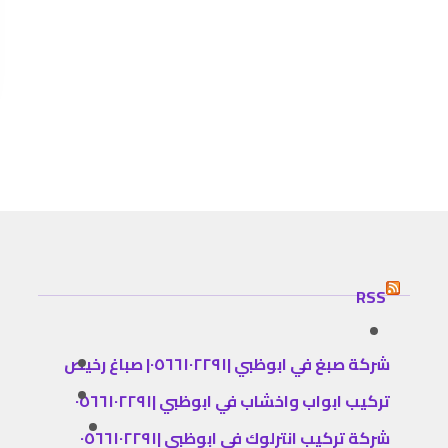
RSS
شركة صبغ في ابوظبي |٠٥٦٦١٠٢٢٩١| صباغ رخيص
تركيب ابواب واخشاب في ابوظبي |٠٥٦٦١٠٢٢٩١
شركة تركيب انترلوك في ابوظبي |٠٥٦٦١٠٢٢٩١