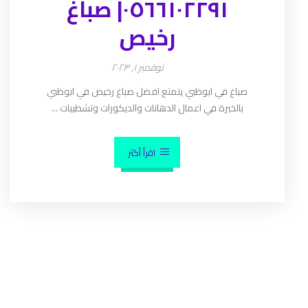
٠٥٦٦١٠٢٢٩١| صباغ
رخيص
نوفمبر ١, ٢٠٢٣
صباغ في ابوظبي يتمتع افضل صباغ رخيص في ابوظبي
بالخبرة في اعمال الدهانات والديكورات وتشطيبات ...
اقرأ أكثر