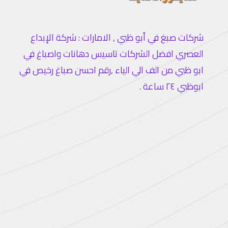
شركات صبغ في أبو ظبي , الامارات : شركة الإبداع
العصري افضل الشركات تاسيس دهانات واصباغ في
ابو ظبي من الف الي الياء ,رقم احسن صباغ رخيص في
ابوظبي ٢٤ ساعة .