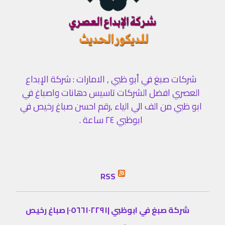
شركات صبغ في أبو ظبي , الامارات : شركة الإبداع
العصري افضل الشركات تاسيس دهانات واصباغ في
ابو ظبي من الف الي الياء ,رقم احسن صباغ رخيص في
ابوظبي ٢٤ ساعة .
RSS
شركة صبغ في ابوظبي |٠٥٦٦١٠٢٢٩١| صباغ رخيص