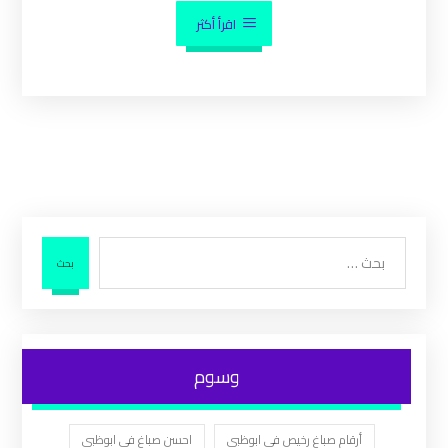
اقرأ أكثر
بحث
وسوم
أرقام صباغ رخيص في ابوظبي
احسن صباغ في ابوظبي