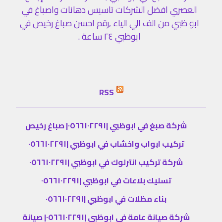
العصري افضل الشركات تاسيس دهانات واصباغ في
ابو ظبي من الف الي الياء ,رقم احسن صباغ رخيص في
ابوظبي ٢٤ ساعة .
RSS
شركة صبغ في ابوظبي |٠٥٦٦١٠٢٢٩١| صباغ رخيص
تركيب ابواب واخشاب في ابوظبي |٠٥٦٦١٠٢٢٩١
شركة تركيب انترلوك في ابوظبي |٠٥٦٦١٠٢٢٩١
تسليك بلاعات في ابوظبي |٠٥٦٦١٠٢٢٩١
بناء مظلات في ابوظبي |٠٥٦٦١٠٢٢٩١
شركة صيانة عامة في ابوظبي |٠٥٦٦١٠٢٢٩١| صيانة