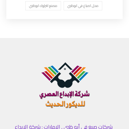
محل اصباغ في ابوظبي
مصنع انترلوك ابوظبي
شركات صبغ في أبو ظبي , الامارات : شركة الإبداع