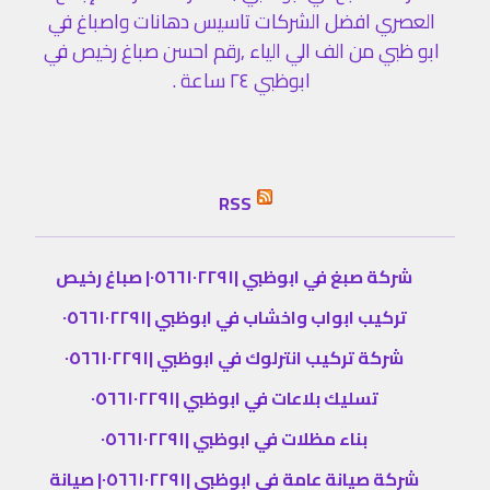
العصري افضل الشركات تاسيس دهانات واصباغ في
ابو ظبي من الف الي الياء ,رقم احسن صباغ رخيص في
ابوظبي ٢٤ ساعة .
RSS
شركة صبغ في ابوظبي |٠٥٦٦١٠٢٢٩١| صباغ رخيص
تركيب ابواب واخشاب في ابوظبي |٠٥٦٦١٠٢٢٩١
شركة تركيب انترلوك في ابوظبي |٠٥٦٦١٠٢٢٩١
تسليك بلاعات في ابوظبي |٠٥٦٦١٠٢٢٩١
بناء مظلات في ابوظبي |٠٥٦٦١٠٢٢٩١
شركة صيانة عامة في ابوظبي |٠٥٦٦١٠٢٢٩١| صيانة