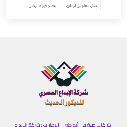
محل اصباغ في ابوظبي
مصنع انترلوك ابوظبي
شركات صبغ في أبو ظبي , الامارات : شركة الإبداع