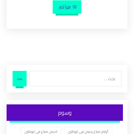
اقرأ أكثر
بحث
وسوم
أرقام صباغ رخيص في ابوظبي
احسن صباغ في ابوظبي