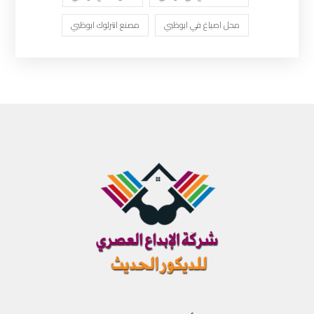
محل اصباغ في ابوظبي
مصنع انترلوك ابوظبي