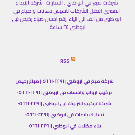
شركات صبغ في أبو ظبي , الامارات : شركة الإبداع
العصري افضل الشركات تاسيس دهانات واصباغ في
ابو ظبي من الف الي الياء ,رقم احسن صباغ رخيص في
ابوظبي ٢٤ ساعة .
RSS
شركة صبغ في ابوظبي |٠٥٦٦١٠٢٢٩١| صباغ رخيص
تركيب ابواب واخشاب في ابوظبي |٠٥٦٦١٠٢٢٩١
شركة تركيب انترلوك في ابوظبي |٠٥٦٦١٠٢٢٩١
تسليك بلاعات في ابوظبي |٠٥٦٦١٠٢٢٩١
بناء مظلات في ابوظبي |٠٥٦٦١٠٢٢٩١