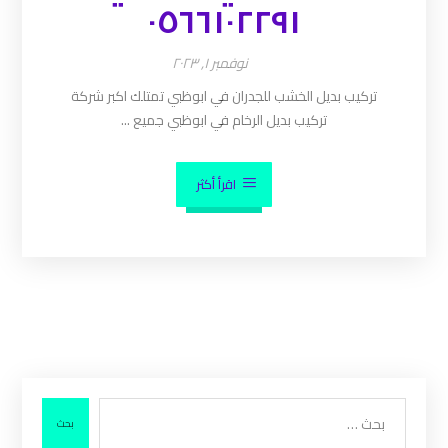
٠٥٦٦١٠٢٢٩١
نوفمبر ١, ٢٠٢٣
تركيب بديل الخشب للجدران في ابوظبي تمتلك اكبر شركة
تركيب بديل الرخام في ابوظبي جميع ...
اقرأ أكثر
بحث