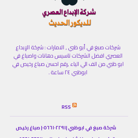
شركات صبغ في أبو ظبي , الامارات : شركة الإبداع
العصري افضل الشركات تاسيس دهانات واصباغ في
ابو ظبي من الف الي الياء ,رقم احسن صباغ رخيص في
ابوظبي ٢٤ ساعة .
RSS
شركة صبغ في ابوظبي |٠٥٦٦١٠٢٢٩١| صباغ رخيص