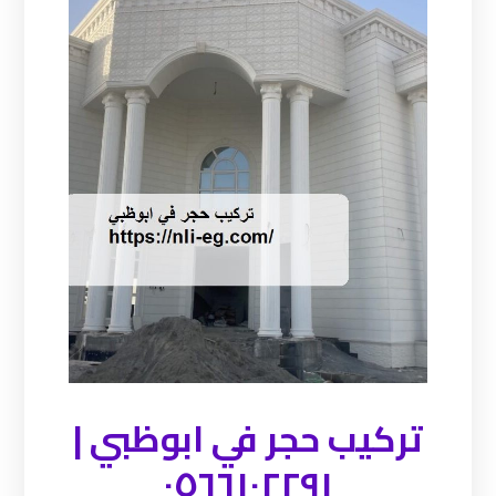
تركيب حجر في ابوظبي |
٠٥٦٦١٠٢٢٩١