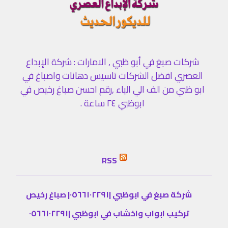
شركات صبغ في أبو ظبي , الامارات : شركة الإبداع
العصري افضل الشركات تاسيس دهانات واصباغ في
ابو ظبي من الف الي الياء ,رقم احسن صباغ رخيص في
ابوظبي ٢٤ ساعة .
RSS
شركة صبغ في ابوظبي |٠٥٦٦١٠٢٢٩١| صباغ رخيص
تركيب ابواب واخشاب في ابوظبي |٠٥٦٦١٠٢٢٩١