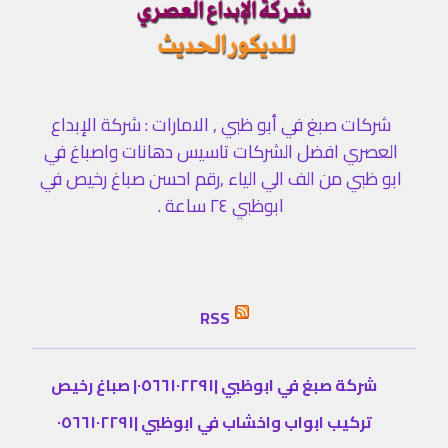
شركات صبغ في أبو ظبي , الامارات : شركة الإبداع
العصري افضل الشركات تاسيس دهانات واصباغ في
ابو ظبي من الف الي الياء ,رقم احسن صباغ رخيص في
ابوظبي ٢٤ ساعة .
RSS
شركة صبغ في ابوظبي |٠٥٦٦١٠٢٢٩١| صباغ رخيص
تركيب ابواب واخشاب في ابوظبي |٠٥٦٦١٠٢٢٩١