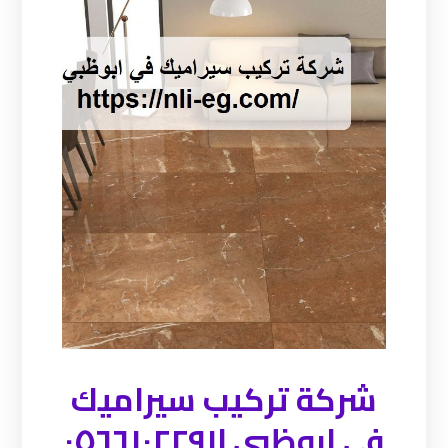
شركة تركيب سيراميك
في ابوظبي |٠٥٦٦١٠٢٢٩١