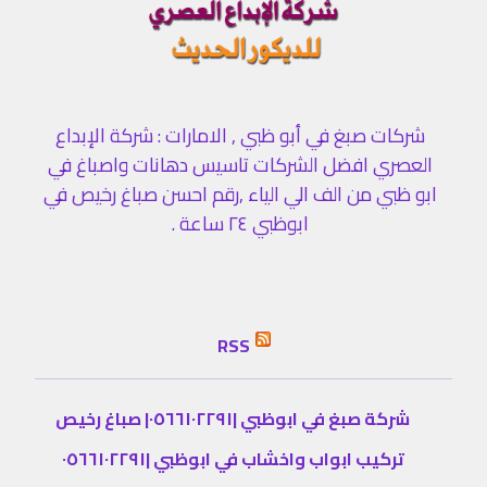
شركات صبغ في أبو ظبي , الامارات : شركة الإبداع
العصري افضل الشركات تاسيس دهانات واصباغ في
ابو ظبي من الف الي الياء ,رقم احسن صباغ رخيص في
ابوظبي ٢٤ ساعة .
RSS
شركة صبغ في ابوظبي |٠٥٦٦١٠٢٢٩١| صباغ رخيص
تركيب ابواب واخشاب في ابوظبي |٠٥٦٦١٠٢٢٩١