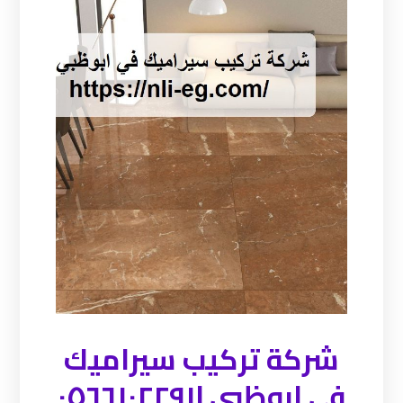
شركة تركيب سيراميك
في ابوظبي |٠٥٦٦١٠٢٢٩١