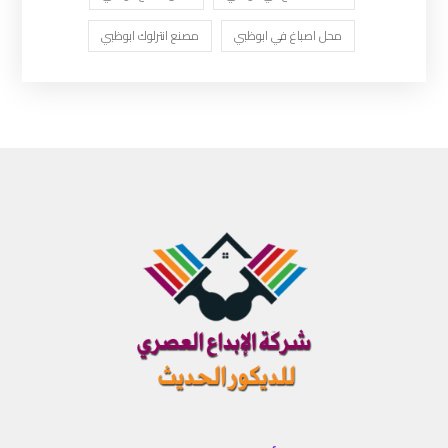
محل اصباغ في ابوظبي
مصنع انترلوك ابوظبي