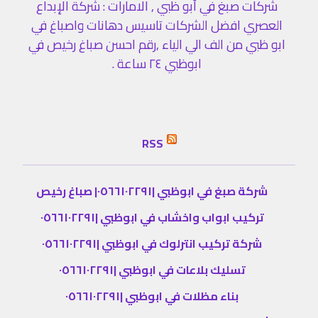
شركات صبغ في أبو ظبي , الامارات : شركة الإبداع
العصري افضل الشركات تاسيس دهانات واصباغ في
ابو ظبي من الف الي الياء ,رقم احسن صباغ رخيص في
ابوظبي ٢٤ ساعة .
RSS
شركة صبغ في ابوظبي |٠٥٦٦١٠٢٢٩١| صباغ رخيص
تركيب ابواب واخشاب في ابوظبي |٠٥٦٦١٠٢٢٩١
شركة تركيب انترلوك في ابوظبي |٠٥٦٦١٠٢٢٩١
تسليك بلاعات في ابوظبي |٠٥٦٦١٠٢٢٩١
بناء مظلات في ابوظبي |٠٥٦٦١٠٢٢٩١