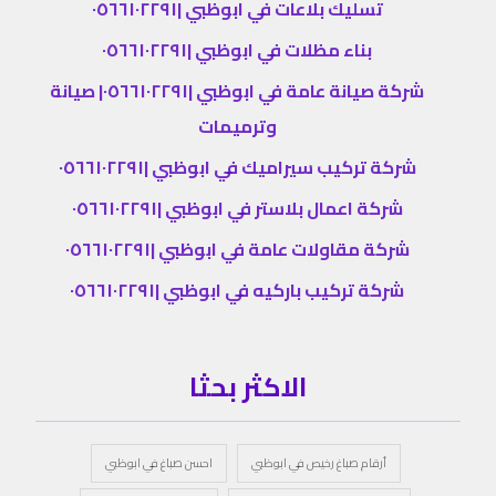
تسليك بلاعات في ابوظبي |٠٥٦٦١٠٢٢٩١
بناء مظلات في ابوظبي |٠٥٦٦١٠٢٢٩١
شركة صيانة عامة في ابوظبي |٠٥٦٦١٠٢٢٩١| صيانة
وترميمات
شركة تركيب سيراميك في ابوظبي |٠٥٦٦١٠٢٢٩١
شركة اعمال بلاستر في ابوظبي |٠٥٦٦١٠٢٢٩١
شركة مقاولات عامة في ابوظبي |٠٥٦٦١٠٢٢٩١
شركة تركيب باركيه في ابوظبي |٠٥٦٦١٠٢٢٩١
الاكثر بحثا
أرقام صباغ رخيص في ابوظبي
احسن صباغ في ابوظبي