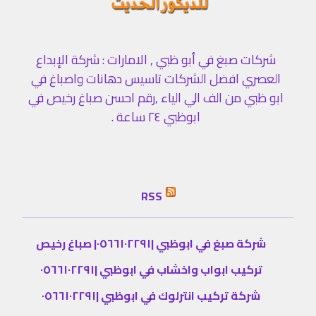
شركات صبغ في أبو ظبي , الامارات : شركة الإبداع
العصري افضل الشركات تاسيس دهانات واصباغ في
ابو ظبي من الف الي الياء ,رقم احسن صباغ رخيص في
ابوظبي ٢٤ ساعة .
RSS
شركة صبغ في ابوظبي |٠٥٦٦١٠٢٢٩١| صباغ رخيص
تركيب ابواب واخشاب في ابوظبي |٠٥٦٦١٠٢٢٩١
شركة تركيب انترلوك في ابوظبي |٠٥٦٦١٠٢٢٩١