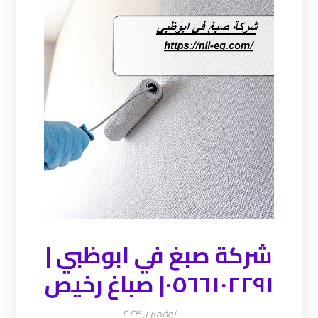
شركة صبغ في ابوظبي |
٠٥٦٦١٠٢٢٩١| صباغ رخيص
نوفمبر ١, ٢٠٢٣