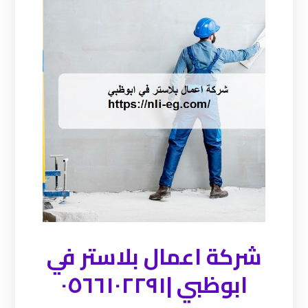
شركة اعمال بلاستر في
ابوظبي |٠٥٦٦١٠٢٢٩١