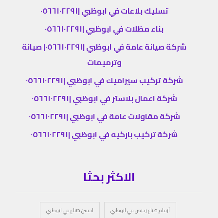
تسليك بلاعات في ابوظبي |٠٥٦٦١٠٢٢٩١
بناء مظلات في ابوظبي |٠٥٦٦١٠٢٢٩١
شركة صيانة عامة في ابوظبي |٠٥٦٦١٠٢٢٩١| صيانة
وترميمات
شركة تركيب سيراميك في ابوظبي |٠٥٦٦١٠٢٢٩١
شركة اعمال بلاستر في ابوظبي |٠٥٦٦١٠٢٢٩١
شركة مقاولات عامة في ابوظبي |٠٥٦٦١٠٢٢٩١
شركة تركيب باركيه في ابوظبي |٠٥٦٦١٠٢٢٩١
الاكثر بحثا
أرقام صباغ رخيص في ابوظبي
احسن صباغ في ابوظبي