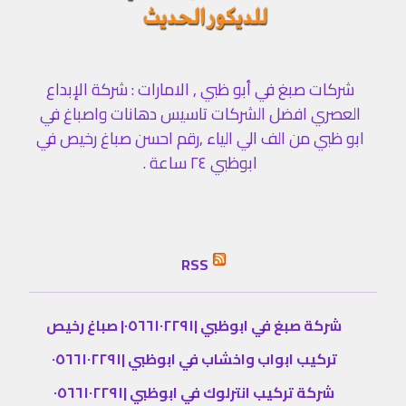
شركات صبغ في أبو ظبي , الامارات : شركة الإبداع
العصري افضل الشركات تاسيس دهانات واصباغ في
ابو ظبي من الف الي الياء ,رقم احسن صباغ رخيص في
ابوظبي ٢٤ ساعة .
RSS
شركة صبغ في ابوظبي |٠٥٦٦١٠٢٢٩١| صباغ رخيص
تركيب ابواب واخشاب في ابوظبي |٠٥٦٦١٠٢٢٩١
شركة تركيب انترلوك في ابوظبي |٠٥٦٦١٠٢٢٩١