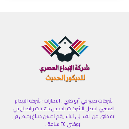
شركات صبغ في أبو ظبي , الامارات : شركة الإبداع
العصري افضل الشركات تاسيس دهانات واصباغ في
ابو ظبي من الف الي الياء ,رقم احسن صباغ رخيص في
ابوظبي ٢٤ ساعة .