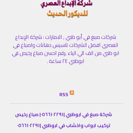
شركات صبغ في أبو ظبي , الامارات : شركة الإبداع
العصري افضل الشركات تاسيس دهانات واصباغ في
ابو ظبي من الف الي الياء ,رقم احسن صباغ رخيص في
ابوظبي ٢٤ ساعة .
RSS
شركة صبغ في ابوظبي |٠٥٦٦١٠٢٢٩١| صباغ رخيص
تركيب ابواب واخشاب في ابوظبي |٠٥٦٦١٠٢٢٩١