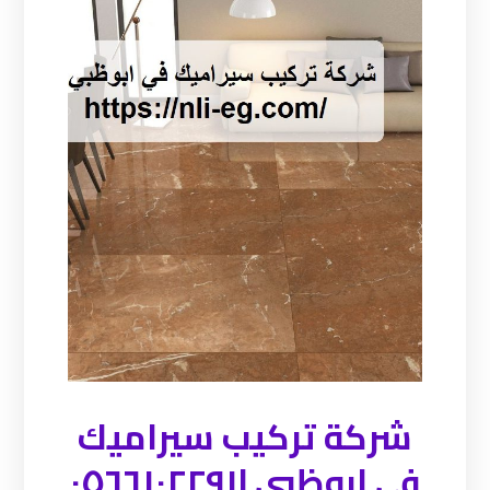
شركة تركيب سيراميك
في ابوظبي |٠٥٦٦١٠٢٢٩١